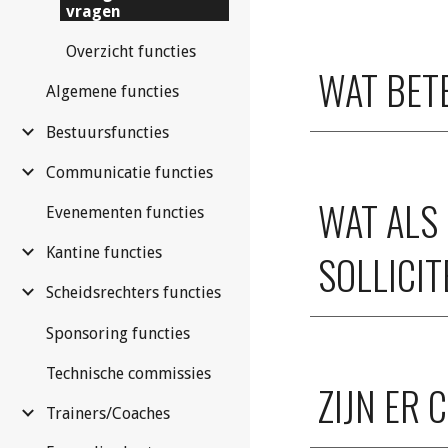
vragen
Overzicht functies
WAT BET
Algemene functies
Bestuursfuncties
Communicatie functies
WAT ALS
Evenementen functies
Kantine functies
SOLLICI
Scheidsrechters functies
Sponsoring functies
Technische commissies
ZIJN ER
Trainers/Coaches