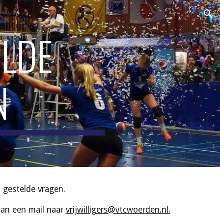
ion
LDE 
N
 gestelde vragen. 
an een mail naar 
vrijwilligers@vtcwoerden.nl.